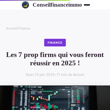
Conseilfinanceimmo
Accueil
›
Finance
FINANCE
Les 7 prop firms qui vous feront
réussir en 2025 !
Noa
•
13 juin 2025
•
11 min de lecture