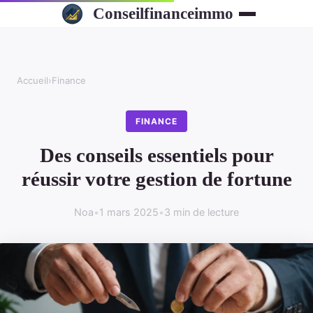
Conseilfinanceimmo
Accueil
›
Finance
FINANCE
Des conseils essentiels pour
réussir votre gestion de fortune
Noa
•
1 mars 2025
•
3 min de lecture