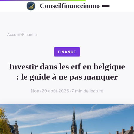
Conseilfinanceimmo
Accueil
›
Finance
FINANCE
Investir dans les etf en belgique
: le guide à ne pas manquer
Noa
•
20 août 2025
•
7 min de lecture