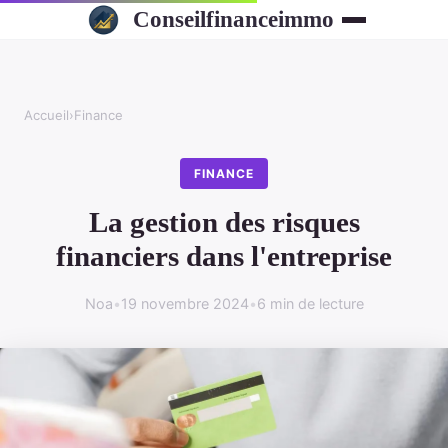
Conseilfinanceimmo
Accueil
›
Finance
FINANCE
La gestion des risques
financiers dans l'entreprise
Noa
•
19 novembre 2024
•
6 min de lecture