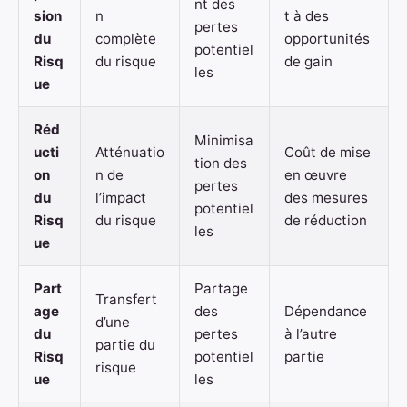
nt des
sion
n
t à des
pertes
du
complète
opportunités
potentiel
Risq
du risque
de gain
les
ue
Réd
Minimisa
ucti
Atténuatio
Coût de mise
tion des
on
n de
en œuvre
pertes
du
l’impact
des mesures
potentiel
Risq
du risque
de réduction
les
ue
Part
Partage
Transfert
age
des
Dépendance
d’une
du
pertes
à l’autre
partie du
Risq
potentiel
partie
risque
ue
les