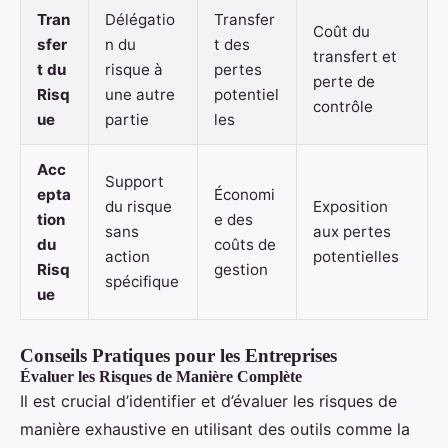
Tran
Délégatio
Transfer
Coût du
sfer
n du
t des
transfert et
t du
risque à
pertes
perte de
Risq
une autre
potentiel
contrôle
ue
partie
les
Acc
Support
epta
Économi
du risque
Exposition
tion
e des
sans
aux pertes
du
coûts de
action
potentielles
Risq
gestion
spécifique
ue
Conseils Pratiques pour les Entreprises
Évaluer les Risques de Manière Complète
Il est crucial d’identifier et d’évaluer les risques de
manière exhaustive en utilisant des outils comme la