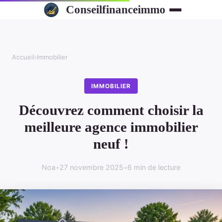
Conseilfinanceimmo
Accueil
›
Immobilier
IMMOBILIER
Découvrez comment choisir la
meilleure agence immobilier
neuf !
Noa
•
27 novembre 2025
•
6 min de lecture