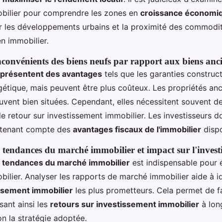
bilier pour comprendre les zones en
croissance économi
r les développements urbains et la proximité des commodi
en immobilier.
nconvénients des biens neufs par rapport aux biens anc
présentent des avantages
tels que les garanties construct
rgétique, mais peuvent être plus coûteux. Les propriétés an
ouvent bien situées. Cependant, elles nécessitent souvent d
le retour sur investissement immobilier. Les investisseurs d
n tenant compte des
avantages fiscaux de l'immobilier
dispo
 tendances du marché immobilier et impact sur l'invest
s
tendances du marché immobilier
est indispensable pour é
bilier. Analyser les rapports de marché immobilier aide à id
issement immobilier
les plus prometteurs. Cela permet de f
sant ainsi les
retours sur investissement immobilier
à lon
n la stratégie adoptée.