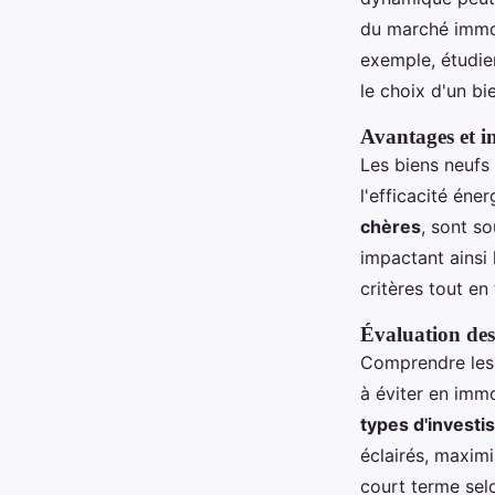
du marché immo
exemple, étudie
le choix d'un bi
Avantages et i
Les biens neufs
l'efficacité éne
chères
, sont s
impactant ainsi 
critères tout e
Évaluation des
Comprendre le
à éviter en immo
types d'invest
éclairés, maximi
court terme selo