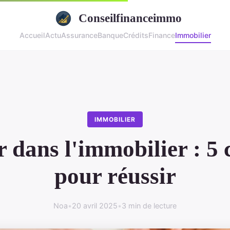
Conseilfinanceimmo
Accueil
Actu
Assurance
Banque
Crédits
Finance
Immobilier
IMMOBILIER
r dans l'immobilier : 5 
pour réussir
Noa
•
20 avril 2025
•
3 min de lecture