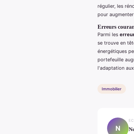
régulier, les ré
pour augmenter l
Erreurs courant
Parmi les
erreur
se trouve en tê
énergétiques pe
portefeuille aug
l'adaptation aux
Immobilier
EC
N
N