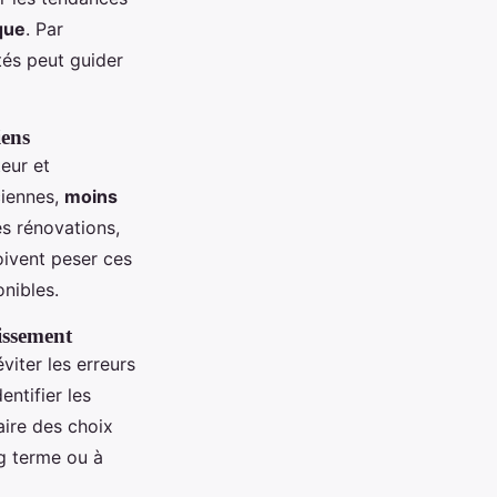
que
. Par
tés peut guider
iens
eur et
ciennes,
moins
es rénovations,
oivent peser ces
nibles.
issement
viter les erreurs
entifier les
aire des choix
g terme ou à