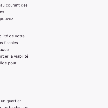
 au courant des
ons
 pouvez
ilité de votre
s fiscales
haque
cer la viabilité
lide pour
 un quartier
er les tendances