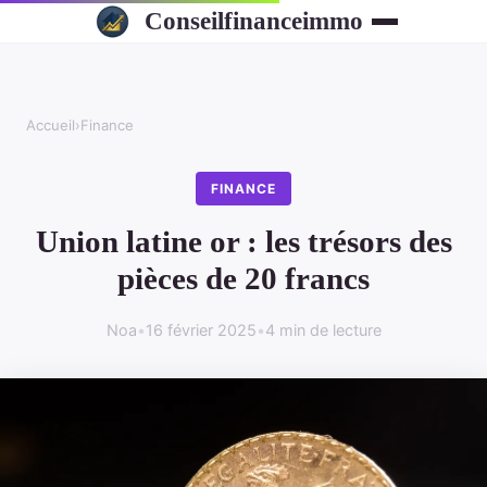
Conseilfinanceimmo
Accueil
›
Finance
FINANCE
Union latine or : les trésors des
pièces de 20 francs
Noa
•
16 février 2025
•
4 min de lecture