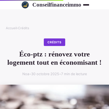
Conseilfinanceimmo
Accueil
›
Crédits
CRÉDITS
Éco-ptz : rénovez votre
logement tout en économisant !
Noa
•
30 octobre 2025
•
7 min de lecture