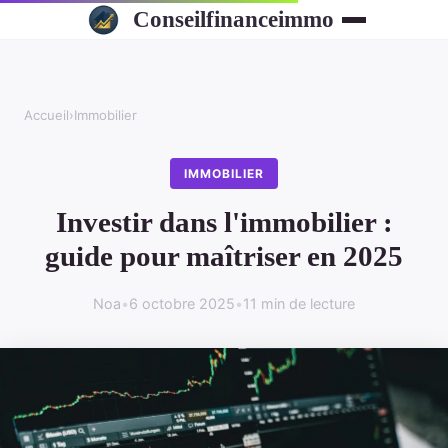
Conseilfinanceimmo
Accueil
›
Immobilier
IMMOBILIER
Investir dans l'immobilier :
guide pour maîtriser en 2025
Noa
•
6 octobre 2025
•
11 min de lecture